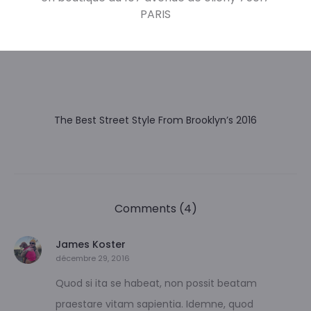
PARIS
5 Fashion Labels on the Rise this Summer
The Best Street Style From Brooklyn’s 2016
Comments (4)
James Koster
décembre 29, 2016
Quod si ita se habeat, non possit beatam
praestare vitam sapientia. Idemne, quod