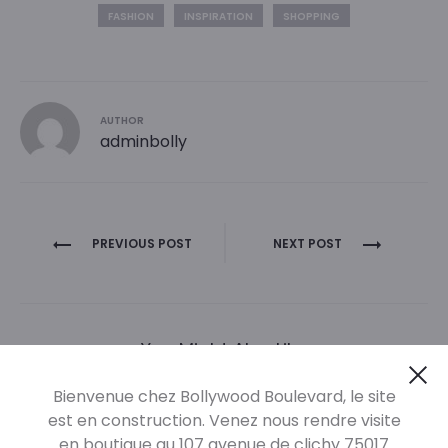
FASHION
INSPIRATION
SHOPPING
AUTHOR
adminbolly
Navigation
PREVIOUS POST
NEXT POST
de
l’article
You Might Also Like
Cl
Bienvenue chez Bollywood Boulevard, le site
est en construction. Venez nous rendre visite
en boutique au 107 avenue de clichy 75017