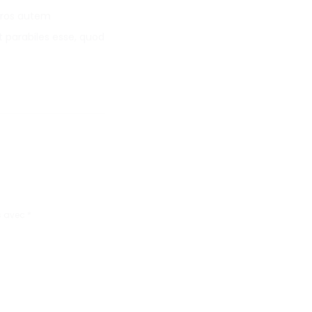
eros autem
it parabiles esse, quod
s avec
*