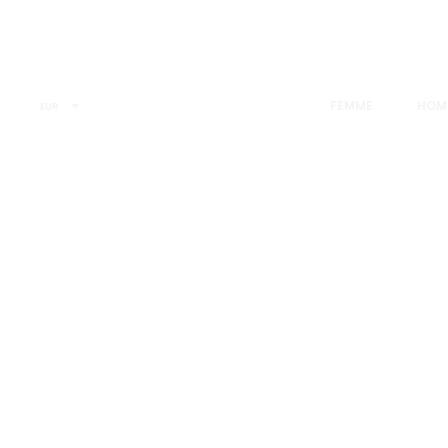
Accueil
Footwear
Slip Sneakers
NEW
FEMME
HOM
EUR
19%