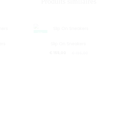
Produits similaires
21%
ers
Slip On Sneakers
Le
Le
€
155,00
€
195,00
prix
prix
actuel
initial
est :
était :
€ 155,00.
€ 195,00.