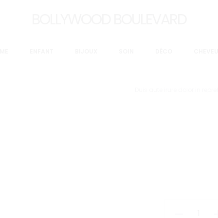
BOLLYWOOD BOULEVARD
ME
ENFANT
BIJOUX
SOIN
DÉCO
CHEVE
Duis aute irure dolor in repr
L
pri
actue
quantité