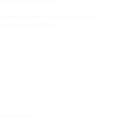
 labore et dolore magna aliqua.
s aute irure dolor in reprehenderit in voluptate
antium doloremque laudantium.
Note
5
sur 5
unde? Cur iustitia