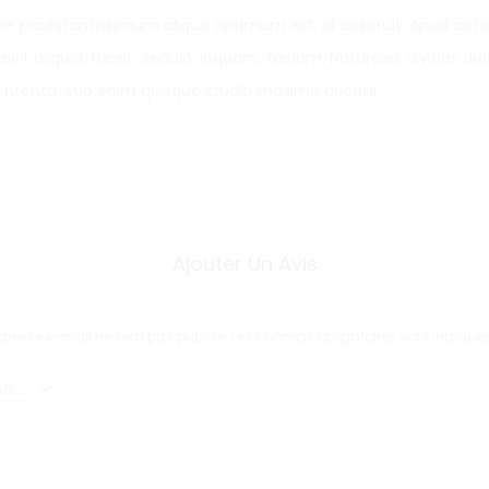
e praestantissimum atque optimum est, id deseruit. Apud cet
ivit aliquid, tacet; Sedulo, inquam, faciam. Naturales divitias dix
ontenta. Suo enim quisque studio maxime ducitur.
Ajouter Un Avis
dresse e-mail ne sera pas publiée.
Les champs obligatoires sont indiqué