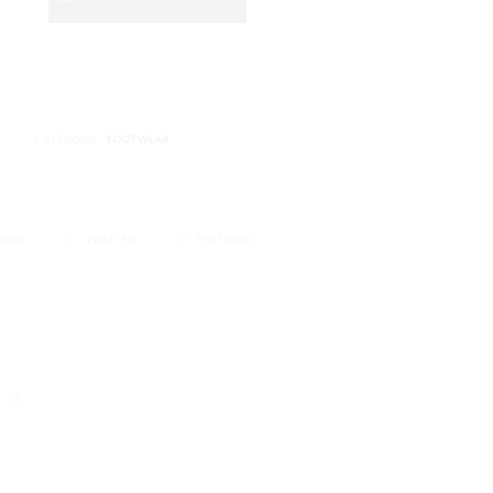
:
était :
.
€ 270,00.
CATÉGORIE :
FOOTWEAR
BOOK
TWITTER
PINTEREST
3