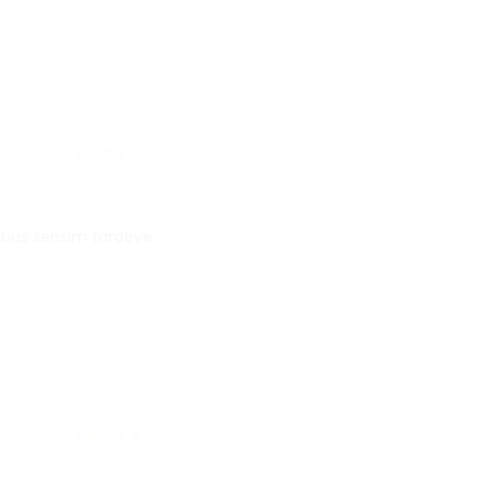
Note
5
sur 5
tibus sensim tardeve
Note
4
sur
5