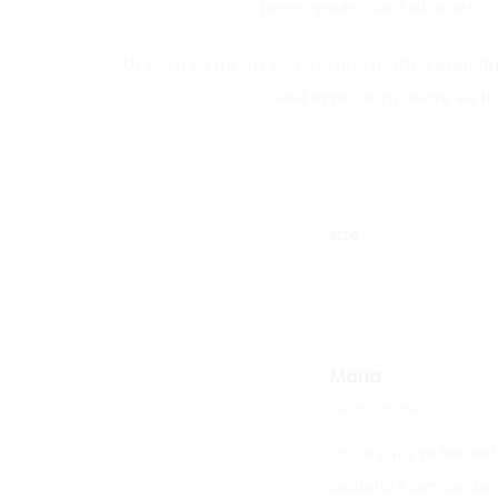
Lorem ipsum dolor sit amet, co
Ut enim ad minim veniam, quis nostrud exercitat
velit esse cillum dolore eu 
size
Maria
28 décembre 2016
3
Quod si ita se habeat
a
laudatur? Iam contem