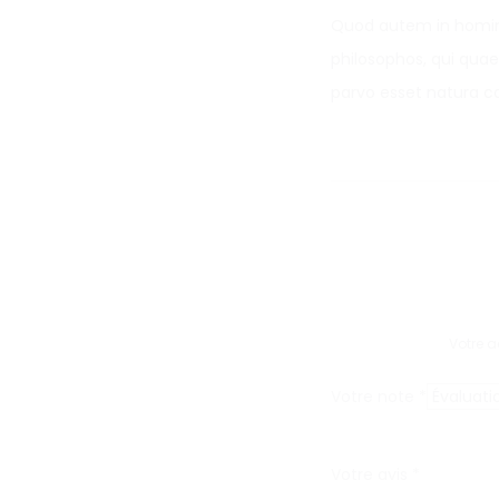
Quod autem in homin
e
philosophos, qui quaes
a
parvo esset natura c
k
e
r
s
Votre a
Votre note
*
Votre avis
*