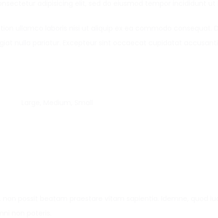
nsectetur adipisicing elit, sed do eiusmod tempor incididunt ut
ion ullamco laboris nisi ut aliquip ex ea commodo consequat. Dui
fugiat nulla pariatur. Excepteur sint occaecat cupidatat accus
Large, Medium, Small
, non possit beatam praestare vitam sapientia. Idemne, quod iuc
ni non poteris.